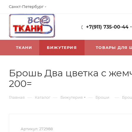
Санкт-Петербург
+7(911) 735-00-44
ТКАНИ
БИЖУТЕРИЯ
ТОВАРЫ ДЛЯ 
Брошь Два цветка с жем
200=
—
—
—
—
Главная
Каталог
Бижутерия
Броши
Брош
Артикул:
272988