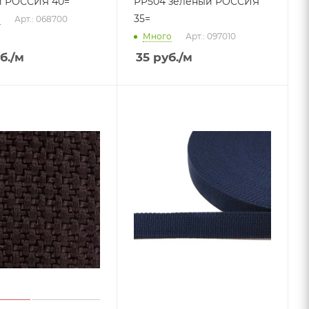
й РОССИЯ 40=
РР504 зеленый РОССИЯ
35=
о
Арт.: 068700
Много
Арт.: 097010
б.
/м
35
руб.
/м