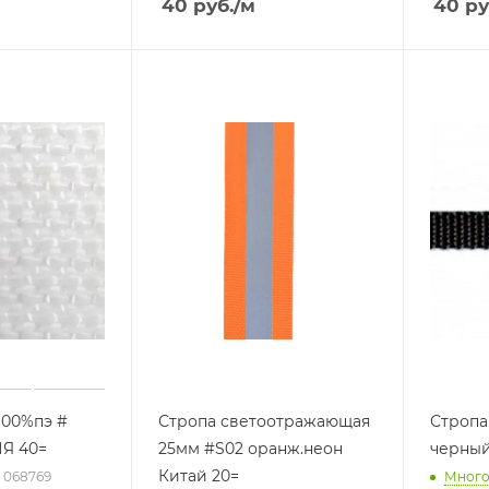
40
руб.
/м
40
ру
100%пэ #
Стропа светоотражающая
Стропа
Я 40=
25мм #S02 оранж.неон
черны
Китай 20=
: 068769
Мног