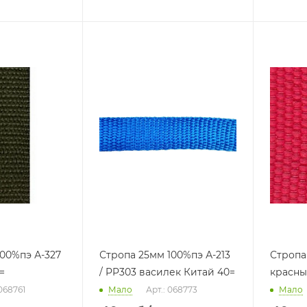
100%пэ А-327
Стропа 25мм 100%пэ А-213
Стропа
=
/ PP303 василек Китай 40=
красны
 068761
Мало
Арт.: 068773
Мало