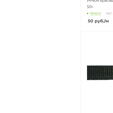
РР404 красн
50=
Много
Арт.
50
руб.
/м