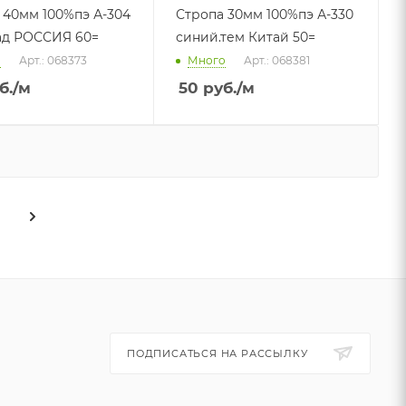
 40мм 100%пэ А-304
Стропа 30мм 100%пэ А-330
д РОССИЯ 60=
синий.тем Китай 50=
о
Арт.: 068373
Много
Арт.: 068381
б.
/м
50
руб.
/м
ПОДПИСАТЬСЯ НА РАССЫЛКУ