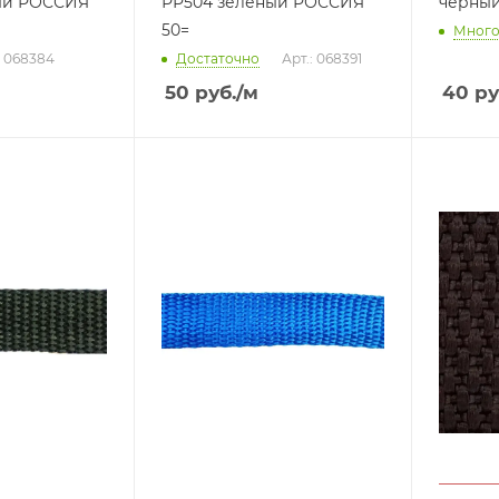
ый РОССИЯ
РР504 зеленый РОССИЯ
черны
50=
Мног
: 068384
Достаточно
Арт.: 068391
50
руб.
/м
40
ру