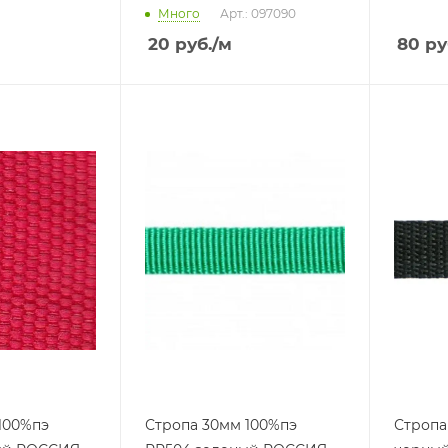
Много
Арт.: 097090
20
руб.
/м
80
ру
100%пэ
Стропа 30мм 100%пэ
Стропа