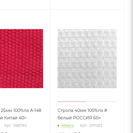
 25мм 100%пэ А-148
Стропа 40мм 100%пэ #
й Китай 40=
белый РОССИЯ 60=
Арт.: 068780
Много
Арт.: 097083