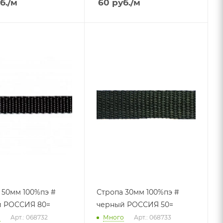
б.
/м
60
руб.
/м
 50мм 100%пэ #
Стропа 30мм 100%пэ #
й РОССИЯ 80=
черный РОССИЯ 50=
о
Арт.: 068732
Много
Арт.: 068733