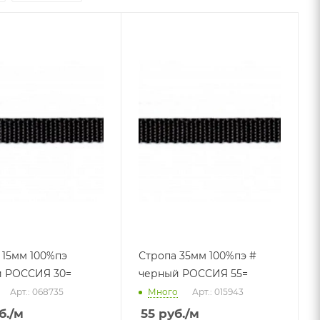
 15мм 100%пэ
Стропа 35мм 100%пэ #
 РОССИЯ 30=
черный РОССИЯ 55=
Арт.: 068735
Много
Арт.: 015943
б.
/м
55
руб.
/м