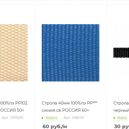
100%пэ РР102
Стропа 40мм 100%пэ РР***
Стропа
РОССИЯ 50=
синий.св РОССИЯ 60=
черный
Арт.: 097005
Много
Арт.: 068721
Мало
60
руб.
/м
30
ру