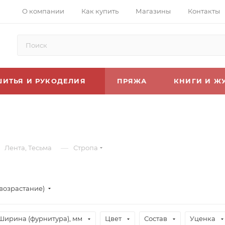
О компании
Как купить
Магазины
Контакты
ШИТЬЯ И РУКОДЕЛИЯ
ПРЯЖА
КНИГИ И Ж
—
Лента, Тесьма
Стропа
(возрастание)
Ширина (фурнитура), мм
Цвет
Состав
Уценка