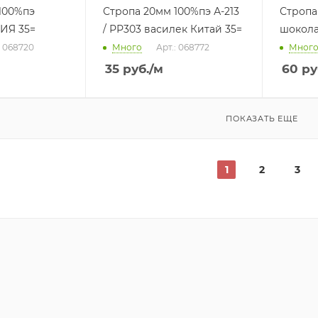
100%пэ
Стропа 20мм 100%пэ А-213
Стропа
ИЯ 35=
/ РР303 василек Китай 35=
шокола
: 068720
Много
Арт.: 068772
Мног
35
руб.
/м
60
ру
ПОКАЗАТЬ ЕЩЕ
1
2
3