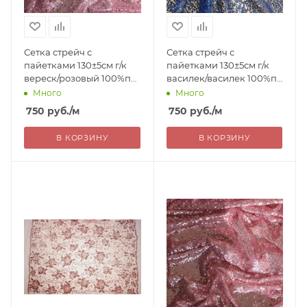
Сетка стрейч с
Сетка стрейч с
пайетками 130±5см г/к
пайетками 130±5см г/к
вереск/розовый 100%пэ
василек/василек 100%пэ
Китай 750= уценка
Китай 750= уценка
Много
Много
750
руб.
/м
750
руб.
/м
В КОРЗИНУ
В КОРЗИНУ