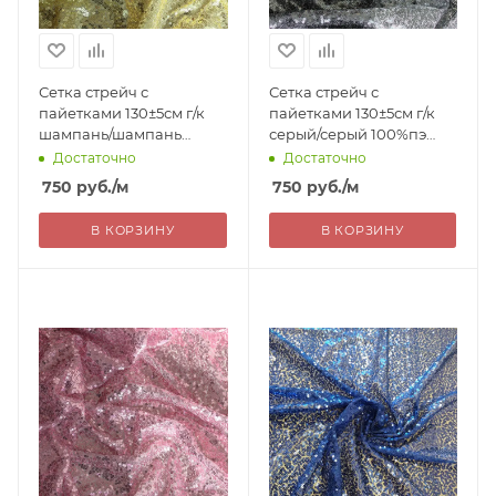
Сетка стрейч с
Сетка стрейч с
пайетками 130±5см г/к
пайетками 130±5см г/к
шампань/шампань
серый/серый 100%пэ
100%пэ Китай 750=
Китай 750= уценка
Достаточно
Достаточно
уценка
750
руб.
/м
750
руб.
/м
В КОРЗИНУ
В КОРЗИНУ