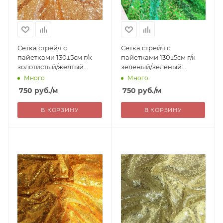
Сетка стрейч с
Сетка стрейч с
пайетками 130±5см г/к
пайетками 130±5см г/к
золотистый/желтый
зеленый/зеленый
100%пэ Китай 750=
100%пэ Китай 750=
Много
Много
уценка
уценка
750
руб.
/м
750
руб.
/м
В КОРЗИНУ
В КОРЗИНУ