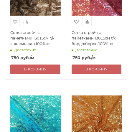
Сетка стрейч с
Сетка стрейч с
пайетками 130±5см г/к
пайетками 130±5см г/к
какао/какао 100%пэ
бордо/бордо 100%пэ
Китай 750= уценка
Китай 750= уценка
Достаточно
Достаточно
750
руб.
/м
750
руб.
/м
В КОРЗИНУ
В КОРЗИНУ