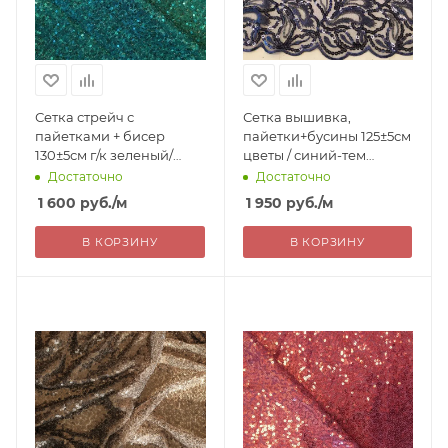
Сетка стрейч с
Сетка вышивка,
пайетками + бисер
пайетки+бусины 125±5см
130±5см г/к зеленый/
цветы / синий-тем
зеленый 100%пэ Китай
100%пэ Китай 1950=
Достаточно
Достаточно
1600=
1 600
руб.
/м
1 950
руб.
/м
В КОРЗИНУ
В КОРЗИНУ