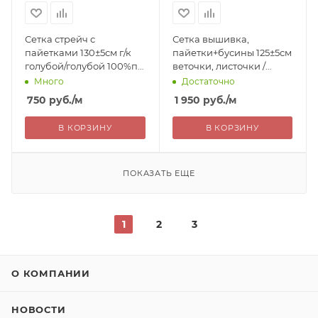
Сетка стрейч с
Сетка вышивка,
пайетками 130±5см г/к
пайетки+бусины 125±5см
голубой/голубой 100%пэ
веточки, листочки /
Китай 750= уценка
бежевый 100%пэ Китай
Много
Достаточно
1950=
750
руб.
/м
1 950
руб.
/м
В КОРЗИНУ
В КОРЗИНУ
ПОКАЗАТЬ ЕЩЕ
1
2
3
О КОМПАНИИ
НОВОСТИ