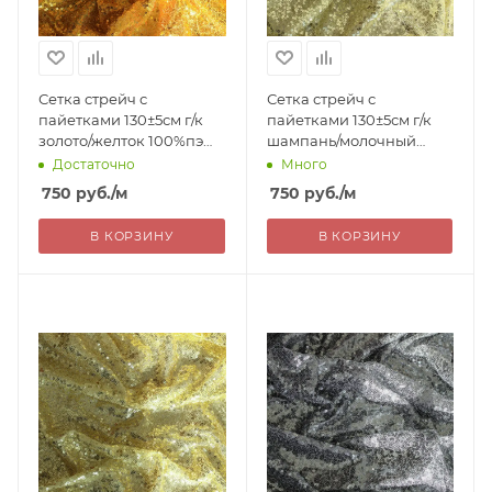
Сетка стрейч с
Сетка стрейч с
пайетками 130±5см г/к
пайетками 130±5см г/к
золото/желток 100%пэ
шампань/молочный
Китай 750= уценка
100%пэ Китай 750=
Достаточно
Много
уценка
750
руб.
/м
750
руб.
/м
В КОРЗИНУ
В КОРЗИНУ