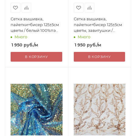
Сетка вышивка,
Сетка вышивка,
пайетки+бисер 125±5см
пайетки+бисер 125±5см
цветы / белый 100%пэ
цветы, завитушки /
Китай 1950=
белый 100%пэ Китай
Много
Много
1950=
1 950
руб.
/м
1 950
руб.
/м
В КОРЗИНУ
В КОРЗИНУ