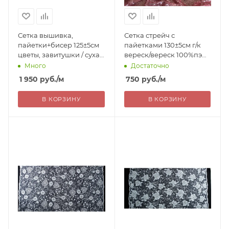
Сетка вышивка,
Сетка стрейч с
пайетки+бисер 125±5см
пайетками 130±5см г/к
цветы, завитушки / сухая
вереск/вереск 100%пэ
роза 100%пэ Китай 1950=
Китай 750= уценка
Много
Достаточно
1 950
руб.
/м
750
руб.
/м
В КОРЗИНУ
В КОРЗИНУ