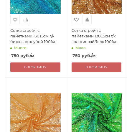
Сетка стрейч с
Сетка стрейч с
пайетками 130±5см г/к
пайетками 130±5см г/к
бирюза/голубой 100%пэ
золотистый/беж 100%пэ
Китай 750= уценка
Китай 750= уценка
Много
Мало
750
руб.
/м
750
руб.
/м
В КОРЗИНУ
В КОРЗИНУ