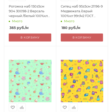
Рогожка наб 150±5см
Ситец наб 95±5см 21196-9
904 30098-2 Версаль
Медвежата /серый
черный /белый 100%хл
100%хл 99г/м2 ГОСТ
176г/м2 РОССИЯ 365=
РОССИЯ 180=
Много
Много
365
руб.
/м
180
руб.
/м
В КОРЗИНУ
В КОРЗИНУ