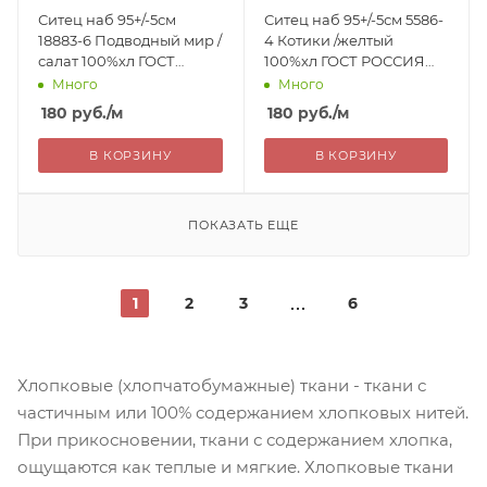
Ситец наб 95+/-5см
Ситец наб 95+/-5см 5586-
18883-6 Подводный мир /
4 Котики /желтый
салат 100%хл ГОСТ
100%хл ГОСТ РОССИЯ
РОССИЯ 180=
180=
Много
Много
180
руб.
/м
180
руб.
/м
В КОРЗИНУ
В КОРЗИНУ
ПОКАЗАТЬ ЕЩЕ
1
2
3
6
Хлопковые (хлопчатобумажные) ткани - ткани с
частичным или 100% содержанием хлопковых нитей.
При прикосновении, ткани с содержанием хлопка,
ощущаются как теплые и мягкие. Хлопковые ткани