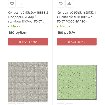
Ситец наб 95±5см 18883-2
Ситец наб 95±5см 29152-1
Подводный мир /
Лисята /белый 100%хл
голубой 100%хл ГОСТ
ГОСТ РОССИЯ 180=
РОССИЯ 180=
Много
Много
180
руб.
/м
180
руб.
/м
В КОРЗИНУ
В КОРЗИНУ