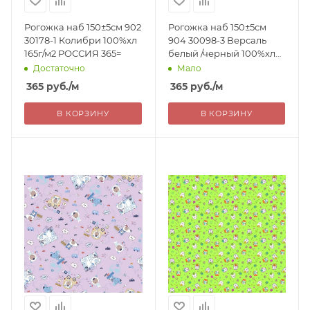
Рогожка наб 150±5см 902
Рогожка наб 150±5см
30178-1 Колибри 100%хл
904 30098-3 Версаль
165г/м2 РОССИЯ 365=
белый /черный 100%хл
176г/м2 РОССИЯ 365=
Достаточно
Мало
365
руб.
/м
365
руб.
/м
В КОРЗИНУ
В КОРЗИНУ