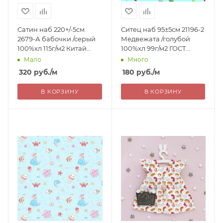
Сатин наб 220+/-5см
Ситец наб 95±5см 21196-2
2679-А бабочки /серый
Медвежата /голубой
100%хл 115г/м2 Китай
100%хл 99г/м2 ГОСТ
320=
РОССИЯ 180=
Мало
Много
320
руб.
/м
180
руб.
/м
В КОРЗИНУ
В КОРЗИНУ