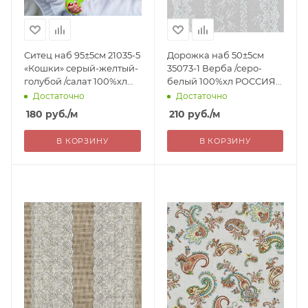
Ситец наб 95±5см 21035-5
Дорожка наб 50±5см
«Кошки» серый-желтый-
35073-1 Верба /серо-
голубой /салат 100%хл
белый 100%хл РОССИЯ
99г/м2 ГОСТ РОССИЯ
210=
Достаточно
Достаточно
180=
180
руб.
/м
210
руб.
/м
В КОРЗИНУ
В КОРЗИНУ