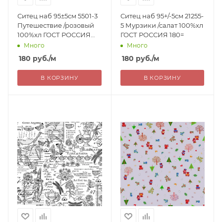
Ситец наб 95±5см 5501-3
Ситец наб 95+/-5см 21255-
Путешествие /розовый
5 Мурзики /салат 100%хл
100%хл ГОСТ РОССИЯ
ГОСТ РОССИЯ 180=
180=
Много
Много
180
руб.
/м
180
руб.
/м
В КОРЗИНУ
В КОРЗИНУ