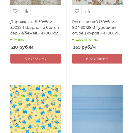
Дорожка наб 50±5см
Рогожка наб 150±5см
35022-1 Шарлотта белый-
904 30128-3 Турецкий
серый/бежевый 100%хл
огурец /суровый 100%хл
226г/м2 РОССИЯ 210=
176г/м2 РОССИЯ 365=
Мало
Достаточно
210
руб.
/м
365
руб.
/м
В КОРЗИНУ
В КОРЗИНУ