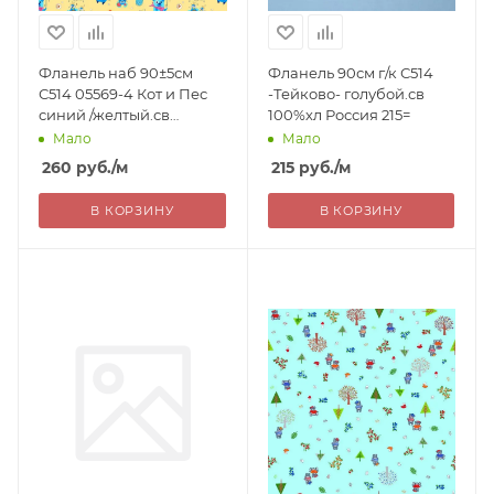
Фланель наб 90±5см
Фланель 90см г/к С514
С514 05569-4 Кот и Пес
-Тейково- голубой.св
синий /желтый.св
100%хл Россия 215=
100%хл 180г/м2 РОССИЯ
Мало
Мало
260=
260
руб.
/м
215
руб.
/м
В КОРЗИНУ
В КОРЗИНУ