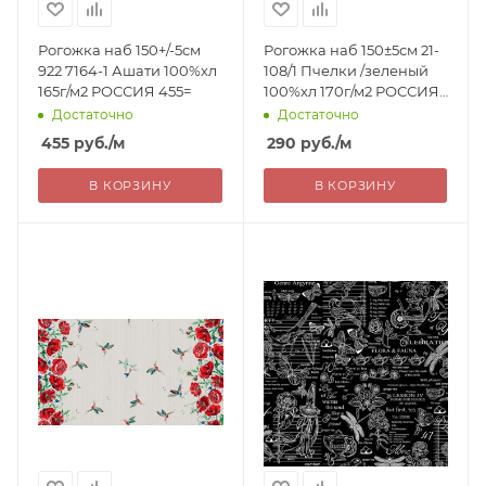
Рогожка наб 150+/-5см
Рогожка наб 150±5см 21-
922 7164-1 Ашати 100%хл
108/1 Пчелки /зеленый
165г/м2 РОССИЯ 455=
100%хл 170г/м2 РОССИЯ
290=
Достаточно
Достаточно
455
руб.
/м
290
руб.
/м
В КОРЗИНУ
В КОРЗИНУ