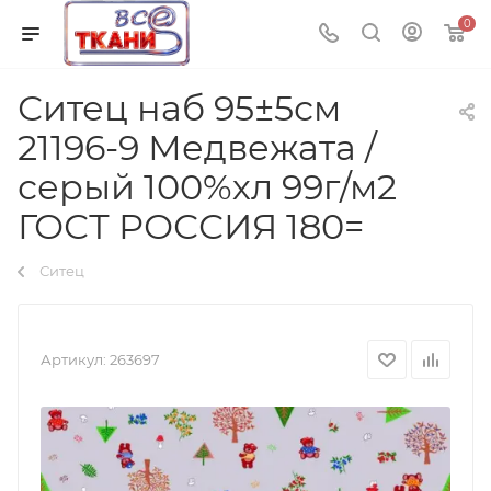
0
Ситец наб 95±5см
21196-9 Медвежата /
серый 100%хл 99г/м2
ГОСТ РОССИЯ 180=
Ситец
Артикул:
263697