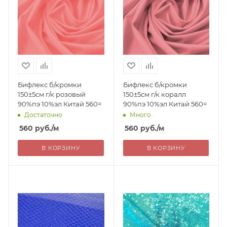
Бифлекс б/кромки
Бифлекс б/кромки
150±5см г/к розовый
150±5см г/к коралл
90%пэ 10%эл Китай 560=
90%пэ 10%эл Китай 560=
Достаточно
Много
560
руб.
/м
560
руб.
/м
В КОРЗИНУ
В КОРЗИНУ