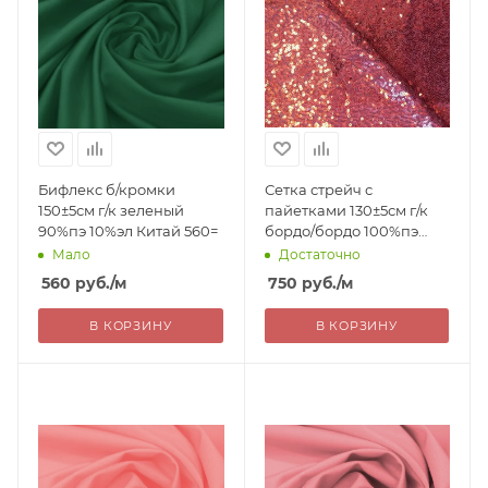
Бифлекс б/кромки
Сетка стрейч с
150±5см г/к зеленый
пайетками 130±5см г/к
90%пэ 10%эл Китай 560=
бордо/бордо 100%пэ
Китай 750= уценка
Мало
Достаточно
560
руб.
/м
750
руб.
/м
В КОРЗИНУ
В КОРЗИНУ