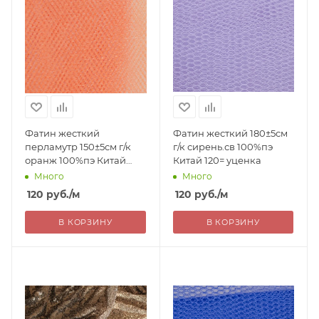
Фатин жесткий
Фатин жесткий 180±5см
перламутр 150±5см г/к
г/к сирень.св 100%пэ
оранж 100%пэ Китай
Китай 120= уценка
120= уценка
Много
Много
120
руб.
/м
120
руб.
/м
В КОРЗИНУ
В КОРЗИНУ