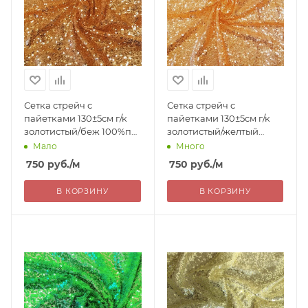
Сетка стрейч с
Сетка стрейч с
пайетками 130±5см г/к
пайетками 130±5см г/к
золотистый/беж 100%пэ
золотистый/желтый
Китай 750= уценка
100%пэ Китай 750=
Мало
Много
уценка
750
руб.
/м
750
руб.
/м
В КОРЗИНУ
В КОРЗИНУ