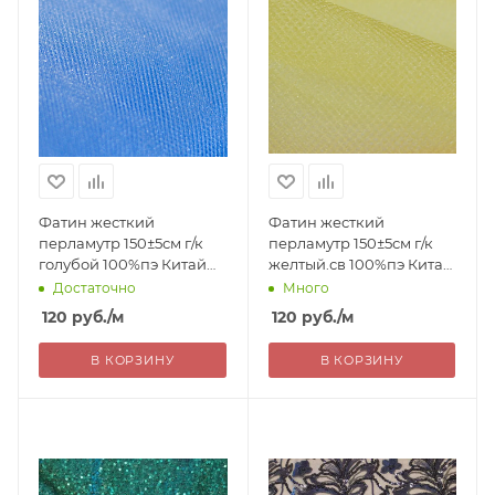
Фатин жесткий
Фатин жесткий
перламутр 150±5см г/к
перламутр 150±5см г/к
голубой 100%пэ Китай
желтый.св 100%пэ Китай
120= уценка
120= уценка
Достаточно
Много
120
руб.
/м
120
руб.
/м
В КОРЗИНУ
В КОРЗИНУ