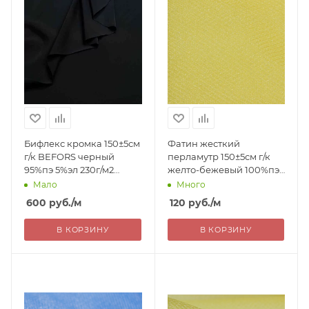
Бифлекс кромка 150±5см
Фатин жесткий
г/к BEFORS черный
перламутр 150±5см г/к
95%пэ 5%эл 230г/м2
желто-бежевый 100%пэ
Китай 600= уценка
Китай 120= уценка
Мало
Много
600
руб.
/м
120
руб.
/м
В КОРЗИНУ
В КОРЗИНУ