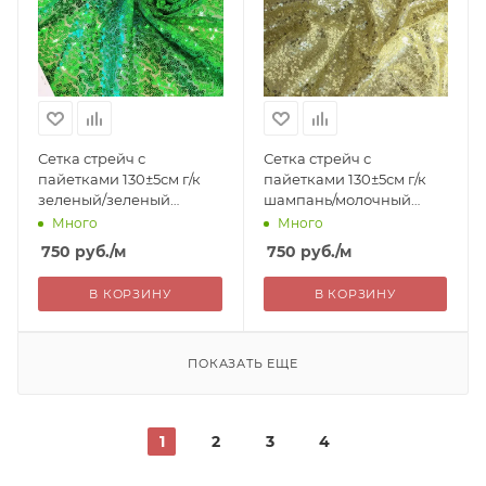
Сетка стрейч с
Сетка стрейч с
пайетками 130±5см г/к
пайетками 130±5см г/к
зеленый/зеленый
шампань/молочный
100%пэ Китай 750=
100%пэ Китай 750=
Много
Много
уценка
уценка
750
руб.
/м
750
руб.
/м
В КОРЗИНУ
В КОРЗИНУ
ПОКАЗАТЬ ЕЩЕ
1
2
3
4