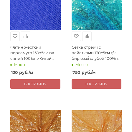
Фатин жесткий
Сетка стрейч с
перламутр 150±5см г/к
пайетками 130±5см г/к
синий 100%пэ Китай
бирюза/голубой 100%пэ
120= уценка
Китай 750= уценка
Много
Много
120
руб.
/м
750
руб.
/м
В КОРЗИНУ
В КОРЗИНУ