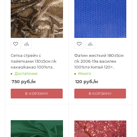
Сетка стрейч с
Фатин жесткий 180±5см
пайетками 130±5см г/к
г/к 2006-19а василек
какао/какао 100%пэ
100%пэ Китай 120=
Китай 750= уценка
уценка
Достаточно
Много
750
руб.
/м
120
руб.
/м
В КОРЗИНУ
В КОРЗИНУ