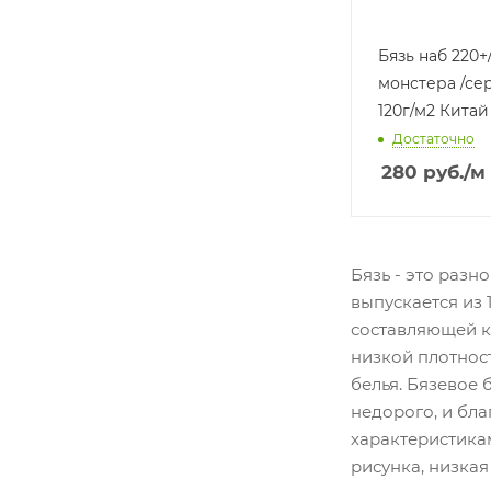
Бязь наб 220+
монстера /серый 100%хл
120г/м2 Китай
Достаточно
280
руб.
/м
Бязь - это разн
выпускается из 
составляющей ка
низкой плотнос
белья. Бязевое 
недорого, и бл
характеристикам
рисунка, низкая