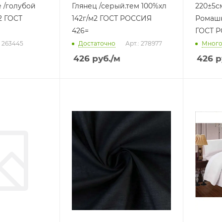
ой
Глянец /серый.тем 100%хл
220±5с
2 ГОСТ
142г/м2 ГОСТ РОССИЯ
Ромашки /черный 
426=
ГОСТ Р
: 263445
Достаточно
Арт.: 278977
Мног
426
руб.
/м
426
р