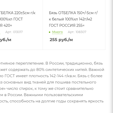
ТБЕЛКА 220±5см г/к
Бязь ОТБЕЛКА 150+/-5см г/
к белый 100%хл 142г/м2
Я 420=
ГОСТ РОССИЯ 255=
о
Арт.: 013017
Много
Арт.: 108307
уб.
/м
255
руб.
/м
отняное переплетение. В России, традиционно, бязь
ожет содержать до 80% синтетических нитей. Важной
 ГОСТ имеет плотность 142-144 г/кв.м. Бязь с более
из основных вид тканей для пошива постельного
ое» число стирок, к тому же стоит сравнительно
ом в России. Важными пользовательскими
ость, способность на долгие годы сохранять яркость