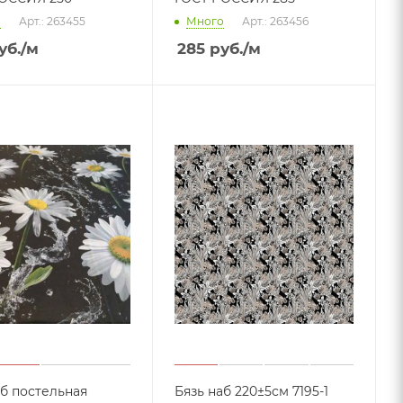
о
Арт.: 263455
Много
Арт.: 263456
уб.
/м
285
руб.
/м
аб постельная
Бязь наб 220±5см 7195-1