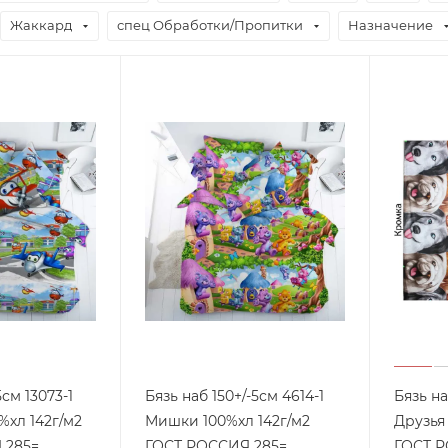
Жаккард
спец Обработки/Пропитки
Назначение
см 13073-1
Бязь наб 150+/-5см 4614-1
Бязь на
Мишки 100%хл 142г/м2
Друзья 100%хл 142г/м
 285=
ГОСТ РОССИЯ 285=
ГОСТ Р