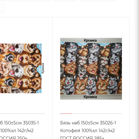
б 150±5см 35035-1
Бязь наб 150±5см 35026-1
2
Котофей 100%хл 142г/м2
ОССИЯ 250=
ГОСТ РОССИЯ 285=