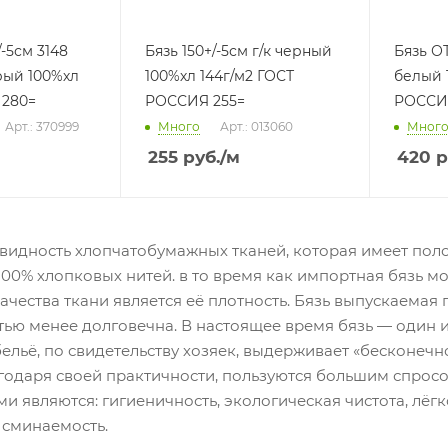
/-5см 3148
Бязь 150+/-5см г/к черный
Бязь О
100%хл 144г/м2 ГОСТ
белый 100%хл ГОСТ
 280=
РОССИЯ 255=
РОССИ
Арт.: 370999
Много
Арт.: 013060
Мног
255
руб.
/м
420
р
овидность хлопчатобумажных тканей, которая имеет пол
100% хлопковых нитей. в то время как импортная бязь м
чества ткани является её плотность. Бязь выпускаемая по
тью менее долговечна. В настоящее время бязь — один 
бельё, по свидетельству хозяек, выдерживает «бесконечн
агодаря своей практичности, пользуются большим спрос
и являются: гигиеничность, экологическая чистота, лёгк
 сминаемость.