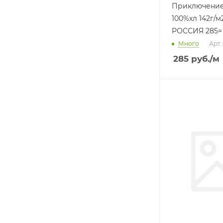
Приключение /голуб
100%хл 142г/м
РОССИЯ 285=
Много
Арт.
285
руб.
/м