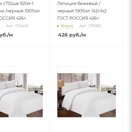
м с732шв 9204-1
Летиция бежевый /
100%хл
черный 100%хл 142г/м2
ОССИЯ 426=
ГОСТ РОССИЯ 426=
о
Арт.: 074020
Много
Арт.: 278962
уб.
/м
426
руб.
/м