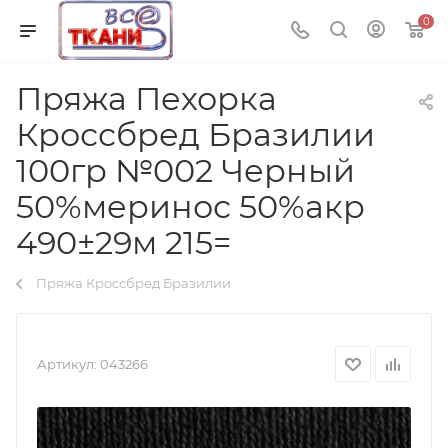
0
Пряжа Пехорка
Кроссбред Бразилии
100гр №002 Черный
50%меринос 50%акр
490±29м 215=
Пряжа Кроссбред Бразилии
Артикул:
043266