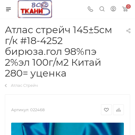
0
Атлас стрейч 145±5см
г/к #18-4252
бирюза.гол 98%пэ
2%эл 100г/м2 Китай
280= уценка
Атлас Стрейч
Артикул:
022468