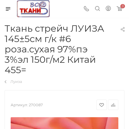
0
Ткань стрейч ЛУИЗА
145±5см г/к #6
роза.сухая 97%пэ
3%эл 150г/м2 Китай
455=
Луиза
Артикул:
270087