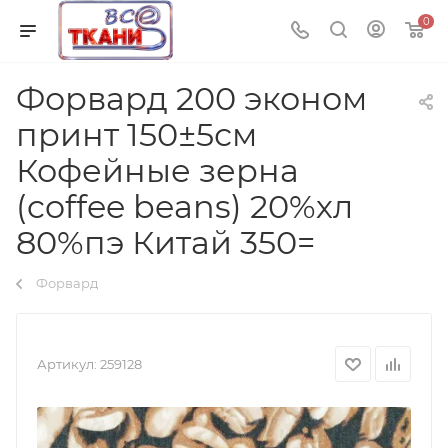
0
Форвард 200 эконом
принт 150±5см
Кофейные зерна
(coffee beans) 20%хл
80%пэ Китай 350=
Форвард
Артикул:
259128