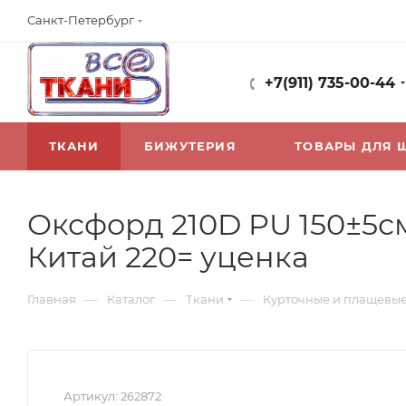
Санкт-Петербург
+7(911) 735-00-44
ТКАНИ
БИЖУТЕРИЯ
ТОВАРЫ ДЛЯ 
Оксфорд 210D PU 150±5см 
Китай 220= уценка
—
—
—
Главная
Каталог
Ткани
Курточные и плащевы
Артикул:
262872