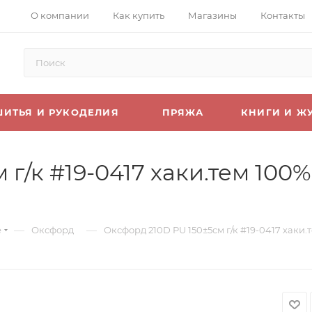
О компании
Как купить
Магазины
Контакты
ШИТЬЯ И РУКОДЕЛИЯ
ПРЯЖА
КНИГИ И Ж
г/к #19-0417 хаки.тем 100%
—
—
е
Оксфорд
Оксфорд 210D PU 150±5см г/к #19-0417 хаки.