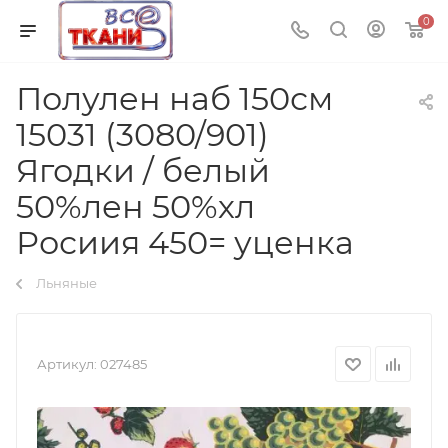
0
Полулен наб 150см
15031 (3080/901)
Ягодки / белый
50%лен 50%хл
Росиия 450= уценка
Льняные
Артикул:
027485