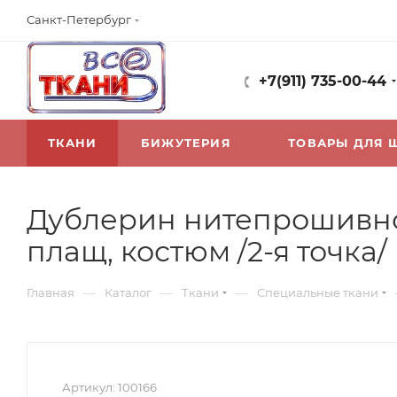
Санкт-Петербург
+7(911) 735-00-44
ТКАНИ
БИЖУТЕРИЯ
ТОВАРЫ ДЛЯ 
Дублерин нитепрошивной 
плащ, костюм /2-я точка/
—
—
—
Главная
Каталог
Ткани
Специальные ткани
Артикул:
100166