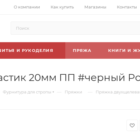
О компании
Как купить
Магазины
Контакты
ШИТЬЯ И РУКОДЕЛИЯ
ПРЯЖА
КНИГИ И Ж
астик 20мм ПП #черный Ро
—
—
Фурнитура для стропы
Пряжки
Пряжка двухщелевая