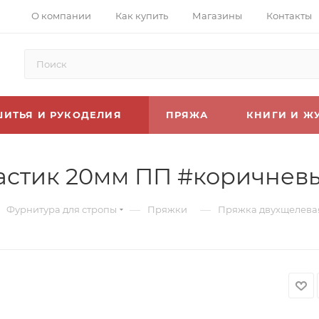
О компании
Как купить
Магазины
Контакты
ШИТЬЯ И РУКОДЕЛИЯ
ПРЯЖА
КНИГИ И Ж
астик 20мм ПП #коричневы
—
—
Фурнитура для стропы
Пряжки
Пряжка двухщелевая