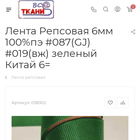
0
Лента Репсовая 6мм
100%пэ #087(GJ)
#019(вж) зеленый
Китай 6=
Лента репсовая
Артикул:
058302