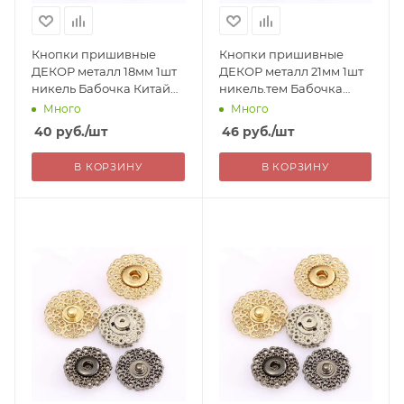
Кнопки пришивные
Кнопки пришивные
ДЕКОР металл 18мм 1шт
ДЕКОР металл 21мм 1шт
никель Бабочка Китай
никель.тем Бабочка
40=
Китай 46=
Много
Много
40
руб.
/шт
46
руб.
/шт
В КОРЗИНУ
В КОРЗИНУ