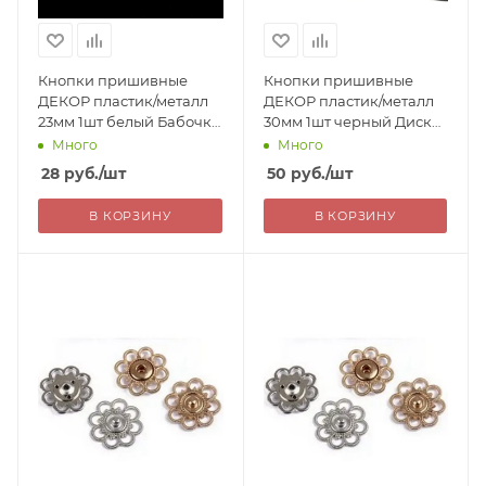
Кнопки пришивные
Кнопки пришивные
ДЕКОР пластик/металл
ДЕКОР пластик/металл
23мм 1шт белый Бабочка
30мм 1шт черный Диск
Китай 28=
Китай 50=
Много
Много
28
руб.
/шт
50
руб.
/шт
В КОРЗИНУ
В КОРЗИНУ