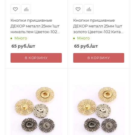
Кнопки пришивные
Кнопки пришивные
ДЕКОР металл 25мм 1шт
ДЕКОР металл 25мм 1шт
никель.тем Цветок-102
золото Цветок-102 Китай
Китай 65=
65=
Много
Много
65
руб.
/шт
65
руб.
/шт
В КОРЗИНУ
В КОРЗИНУ