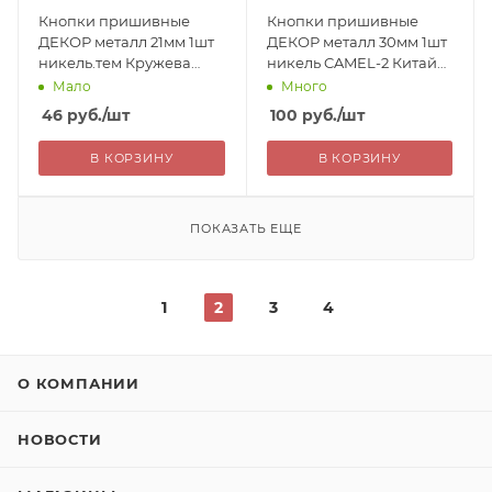
Кнопки пришивные
Кнопки пришивные
ДЕКОР металл 21мм 1шт
ДЕКОР металл 30мм 1шт
никель.тем Кружева
никель CAMEL-2 Китай
Китай 46=
100=
Мало
Много
46
руб.
/шт
100
руб.
/шт
В КОРЗИНУ
В КОРЗИНУ
ПОКАЗАТЬ ЕЩЕ
1
2
3
4
О КОМПАНИИ
НОВОСТИ