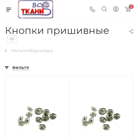
0
Кнопки пришивные
66
МеталлоФурнитура
ФИЛЬТР