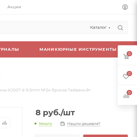
Акции
Каталог
УРНАЛЫ
МАНИКЮРНЫЕ ИНСТРУМЕНТЫ
0
=
0
ены XJ007 d-9,5mm №24 бронза Тайвань 8=
0
8
руб.
/шт
Много
Нашли дешевле?