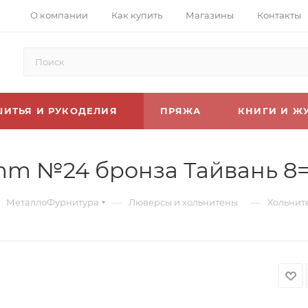
О компании
Как купить
Магазины
Контакты
ШИТЬЯ И РУКОДЕЛИЯ
ПРЯЖА
КНИГИ И Ж
mm №24 бронза Тайвань 8
—
—
МеталлоФурнитура
Люверсы и хольнитены
Хольнит