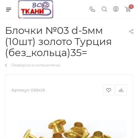
0
Блочки №03 d-5мм
(10шт) золото Турция
(без_кольца)35=
Люверсы и хольнитены
Артикул:
065416