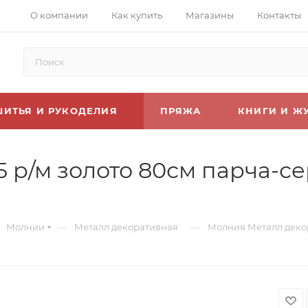
О компании
Как купить
Магазины
Контакты
ШИТЬЯ И РУКОДЕЛИЯ
ПРЯЖА
КНИГИ И Ж
5 р/м золото 80см парча-с
—
—
Молнии
Металл декоративная
Молния Металл декор.