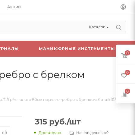
Акции
Каталог
УРНАЛЫ
МАНИКЮРНЫЕ ИНСТРУМЕНТЫ
0
еребро с брелком
0
0
Т-5 р/м золото 80см парча-серебро с брелком Китай 315=
315
руб.
/шт
Достаточно
Нашли дешевле?