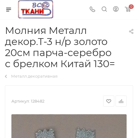
0
Молния Металл
декор.Т-3 н/р золото
20см парча-серебро
с брелком Китай 130=
Металл декоративная
Артикул:
128482