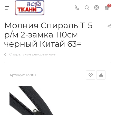
0
Молния Спираль Т-5
р/м 2-замка 110см
черный Китай 63=
Спиральные декоратиные
Артикул:
127183