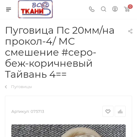
0
Пуговица Пс 20мм/на
прокол-4/ МС
смешение #серо-
беж-коричневый
Тайвань 4==
Пуговицы
Артикул:
075713