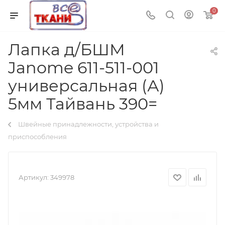
0
Лапка д/БШМ
Janome 611-511-001
универсальная (А)
5мм Тайвань 390=
Швейные принадлежности, устройства и
приспособления
Артикул:
349978