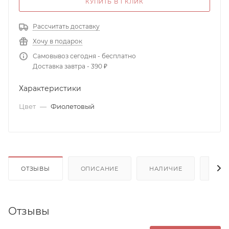
КУПИТЬ В 1 КЛИК
Рассчитать доставку
Хочу в подарок
Самовывоз сегодня - бесплатно
Доставка завтра - 390 ₽
Характеристики
Цвет
—
Фиолетовый
ОТЗЫВЫ
ОПИСАНИЕ
НАЛИЧИЕ
ДОП
Отзывы