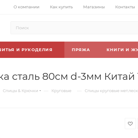
О компании
Как купить
Магазины
Контакты
ШИТЬЯ И РУКОДЕЛИЯ
ПРЯЖА
КНИГИ И Ж
а сталь 80см d-3мм Китай 
—
—
Спицы & Крючки
Круговые
Спицы круговые мет.леск