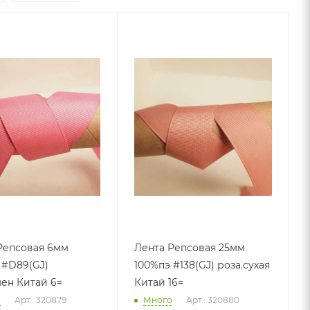
Репсовая 6мм
Лента Репсовая 25мм
 #D89(GJ)
100%пэ #138(GJ) роза.сухая
ен Китай 6=
Китай 16=
о
Арт.: 320879
Много
Арт.: 320880