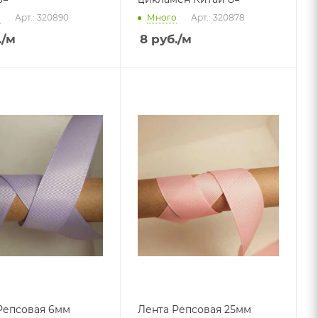
о
Арт.: 320890
Много
Арт.: 320878
.
/м
8
руб.
/м
Репсовая 6мм
Лента Репсовая 25мм