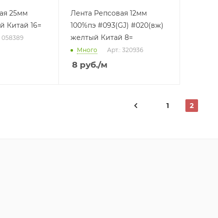
ая 25мм
Лента Репсовая 12мм
й Китай 16=
100%пэ #093(GJ) #020(вж)
желтый Китай 8=
: 058389
Много
Арт.: 320936
8
руб.
/м
1
2