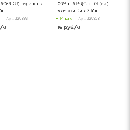
 #069(GJ) сирень.св
100%пэ #130(GJ) #011(вж)
6=
розовый Китай 16=
о
Арт.: 320893
Много
Арт.: 320928
.
/м
16
руб.
/м