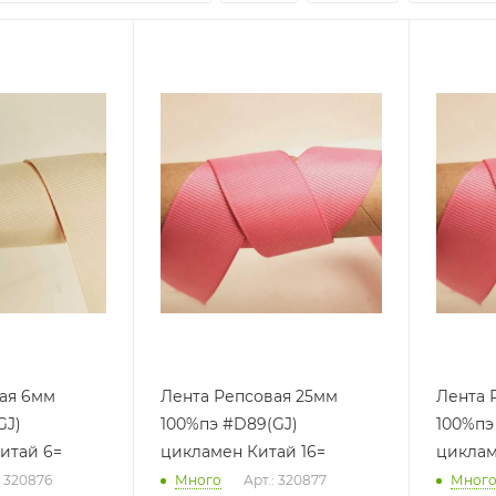
ая 6мм
Лента Репсовая 25мм
Лента 
GJ)
100%пэ #D89(GJ)
100%пэ
итай 6=
цикламен Китай 16=
циклам
: 320876
Много
Арт.: 320877
Мног