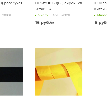
J) роза.сухая
100%пэ #069(GJ) сирень.св
100%пэ
Китай 16=
Китай 
: 320881
Много
Арт.: 320891
Мног
16
руб.
/м
6
руб