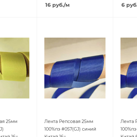
16
руб.
/м
6
руб
ая 25мм
Лента Репсовая 25мм
Лента 
J)
100%пэ #057(GJ) синий
100%пэ
итай 16=
Китай 16=
Китай 