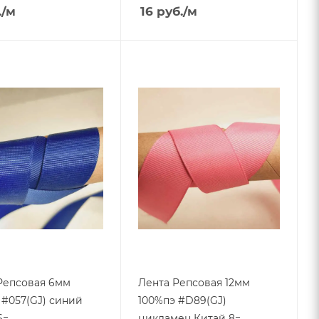
.
/м
16
руб.
/м
Репсовая 6мм
Лента Репсовая 12мм
 #057(GJ) синий
100%пэ #D89(GJ)
6=
цикламен Китай 8=