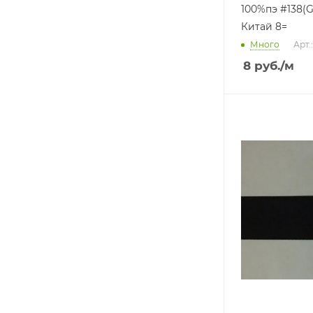
100%пэ #138(G
Китай 8=
Много
Арт.
8
руб.
/м