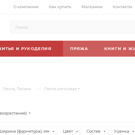
О компании
Как купить
Магазины
Контакты
ШИТЬЯ И РУКОДЕЛИЯ
ПРЯЖА
КНИГИ И Ж
—
Лента, Тесьма
Лента репсовая
(возрастание)
Ширина (фурнитура), мм
Цвет
Состав
Уценка